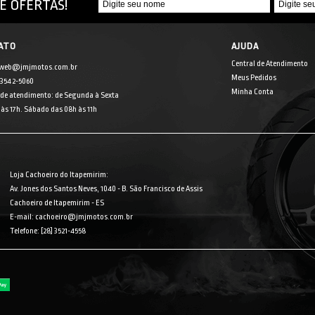
E OFERTAS!
ATO
AJUDA
Central de Atendimento
 web@jmjmotos.com.br
Meus Pedidos
] 3542-5060
Minha Conta
 de atendimento: de Segunda à Sexta
às 17h. Sábado das 08h às 11h
Loja Cachoeiro do Itapemirim:
Av. Jones dos Santos Neves, 1040 - B. São Francisco de Assis
Cachoeiro de Itapemirim - ES
E-mail: cachoeiro@jmjmotos.com.br
Telefone: [28] 3521-4558