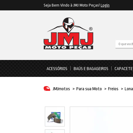
Seja Bem Vindo à JMJ Moto Peças!
Login
ACESSÓRIOS
BAÚS E BAGAGEIROS
CAPACETE
JMJmotos
>
Para sua Moto
>
Freios
>
Lona