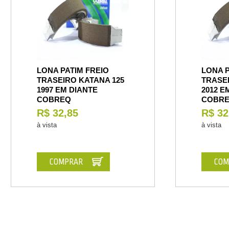
LONA PATIM FREIO
LONA P
TRASEIRO KATANA 125
TRASEI
1997 EM DIANTE
2012 E
COBREQ
COBR
R$ 32,85
R$ 32
à vista
à vista
COMPRAR
COM