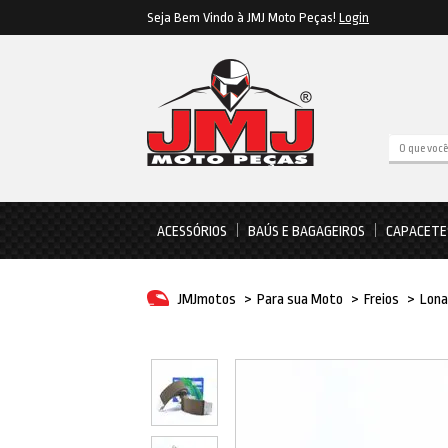
Seja Bem Vindo à JMJ Moto Peças!
Login
ACESSÓRIOS
BAÚS E BAGAGEIROS
CAPACETE
JMJmotos
>
Para sua Moto
>
Freios
>
Lona