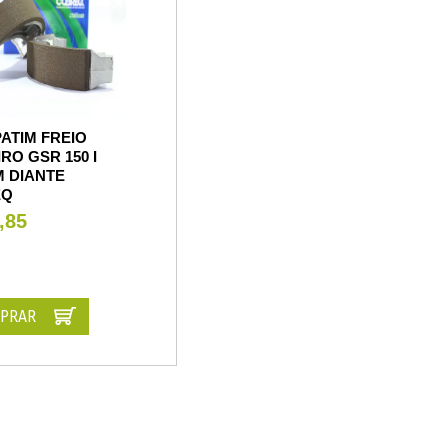
ATIM FREIO
RO GSR 150 I
M DIANTE
EQ
,85
PRAR