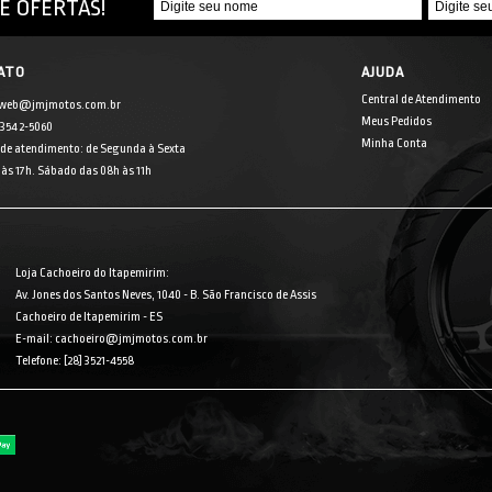
E OFERTAS!
ATO
AJUDA
Central de Atendimento
 web@jmjmotos.com.br
Meus Pedidos
] 3542-5060
Minha Conta
 de atendimento: de Segunda à Sexta
às 17h. Sábado das 08h às 11h
Loja Cachoeiro do Itapemirim:
Av. Jones dos Santos Neves, 1040 - B. São Francisco de Assis
Cachoeiro de Itapemirim - ES
E-mail: cachoeiro@jmjmotos.com.br
Telefone: [28] 3521-4558