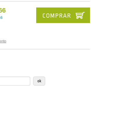
66
COMPRAR
66
ento