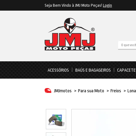
Seja Bem Vindo à JMJ Moto Peças!
Login
ACESSÓRIOS
BAÚS E BAGAGEIROS
CAPACETE
JMJmotos
>
Para sua Moto
>
Freios
>
Lona