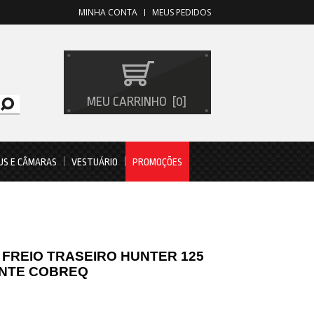
MINHA CONTA
MEUS PEDIDOS
MEU CARRINHO
0
US E CÂMARAS
VESTUÁRIO
PROMOÇÕES
 FREIO TRASEIRO HUNTER 125
ANTE COBREQ