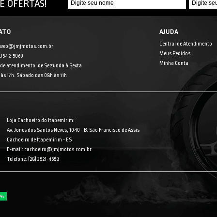
E OFERTAS!
ATO
AJUDA
Central de Atendimento
 web@jmjmotos.com.br
Meus Pedidos
] 3542-5060
Minha Conta
 de atendimento: de Segunda à Sexta
às 17h. Sábado das 08h às 11h
Loja Cachoeiro do Itapemirim:
Av. Jones dos Santos Neves, 1040 - B. São Francisco de Assis
Cachoeiro de Itapemirim - ES
E-mail: cachoeiro@jmjmotos.com.br
Telefone: [28] 3521-4558