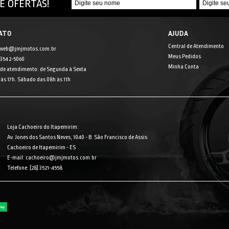
E OFERTAS!
ATO
AJUDA
Central de Atendimento
 web@jmjmotos.com.br
Meus Pedidos
] 3542-5060
Minha Conta
 de atendimento: de Segunda à Sexta
às 17h. Sábado das 08h às 11h
Loja Cachoeiro do Itapemirim:
Av. Jones dos Santos Neves, 1040 - B. São Francisco de Assis
Cachoeiro de Itapemirim - ES
E-mail: cachoeiro@jmjmotos.com.br
Telefone: [28] 3521-4558