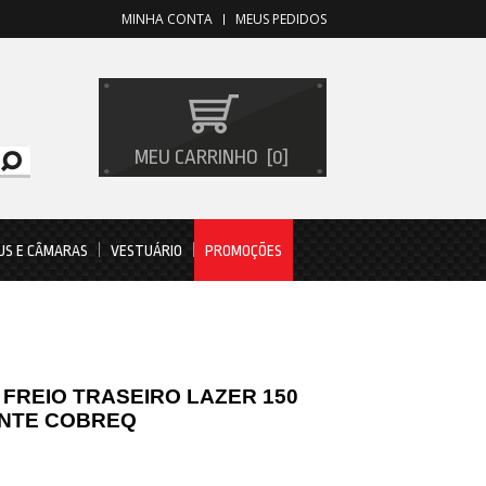
MINHA CONTA
MEUS PEDIDOS
MEU CARRINHO
0
US E CÂMARAS
VESTUÁRIO
PROMOÇÕES
 FREIO TRASEIRO LAZER 150
ANTE COBREQ