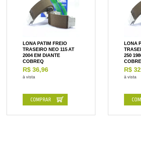
LONA PATIM FREIO
LONA P
TRASEIRO NEO 115 AT
TRASE
2004 EM DIANTE
250 19
COBREQ
COBR
R$ 36,96
R$ 32
à vista
à vista
COMPRAR
COM