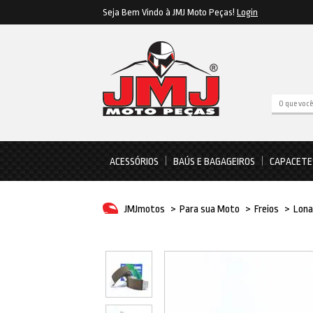
Seja Bem Vindo à JMJ Moto Peças!
Login
ACESSÓRIOS
BAÚS E BAGAGEIROS
CAPACETE
JMJmotos
>
Para sua Moto
>
Freios
>
Lona