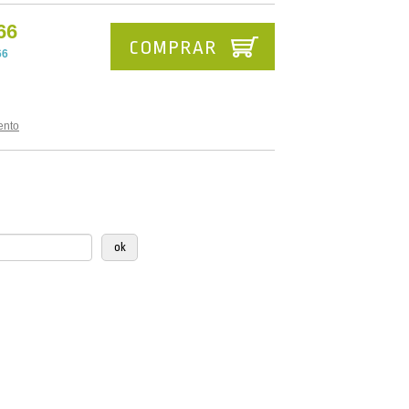
66
COMPRAR
66
ento