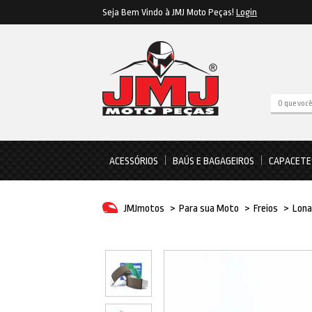
Seja Bem Vindo à JMJ Moto Peças!
Login
ACESSÓRIOS
BAÚS E BAGAGEIROS
CAPACETE
JMJmotos
>
Para sua Moto
>
Freios
>
Lona