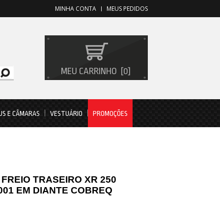
MINHA CONTA
MEUS PEDIDOS
MEU CARRINHO
0
US E CÂMARAS
VESTUÁRIO
PROMOÇÕES
 FREIO TRASEIRO XR 250
001 EM DIANTE COBREQ