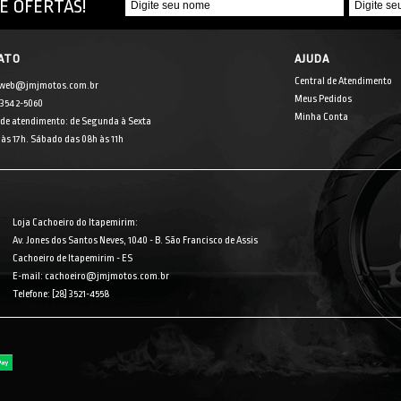
E OFERTAS!
ATO
AJUDA
Central de Atendimento
 web@jmjmotos.com.br
Meus Pedidos
] 3542-5060
Minha Conta
 de atendimento: de Segunda à Sexta
às 17h. Sábado das 08h às 11h
Loja Cachoeiro do Itapemirim:
Av. Jones dos Santos Neves, 1040 - B. São Francisco de Assis
Cachoeiro de Itapemirim - ES
E-mail: cachoeiro@jmjmotos.com.br
Telefone: [28] 3521-4558