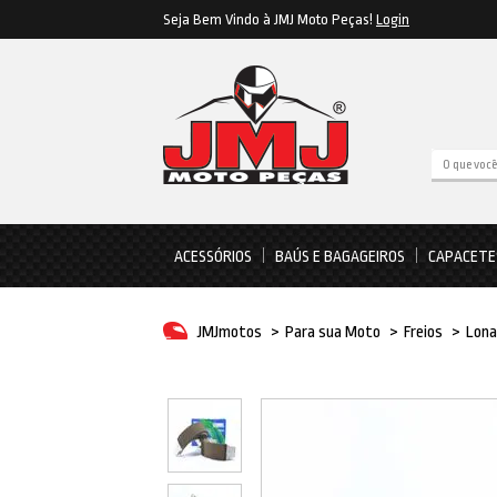
Seja Bem Vindo à JMJ Moto Peças!
Login
ACESSÓRIOS
BAÚS E BAGAGEIROS
CAPACETE
JMJmotos
>
Para sua Moto
>
Freios
>
Lona