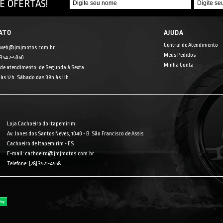
E OFERTAS!
ATO
AJUDA
Central de Atendimento
 web@jmjmotos.com.br
Meus Pedidos
] 3542-5060
Minha Conta
 de atendimento: de Segunda à Sexta
às 17h. Sábado das 08h às 11h
Loja Cachoeiro do Itapemirim:
Av. Jones dos Santos Neves, 1040 - B. São Francisco de Assis
Cachoeiro de Itapemirim - ES
E-mail: cachoeiro@jmjmotos.com.br
Telefone: [28] 3521-4558