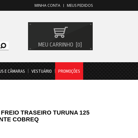
MINHA CONTA
MEUS PEDIDOS
MEU CARRINHO
0
US E CÂMARAS
VESTUÁRIO
PROMOÇÕES
 FREIO TRASEIRO TURUNA 125
ANTE COBREQ