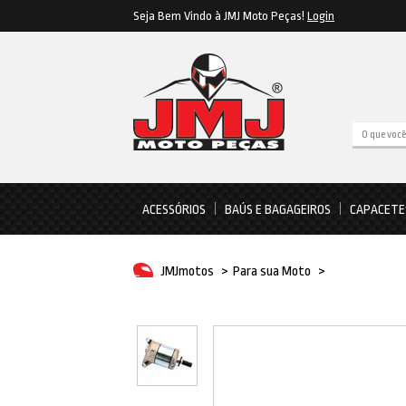
Seja Bem Vindo à JMJ Moto Peças!
Login
ACESSÓRIOS
BAÚS E BAGAGEIROS
CAPACETE
JMJmotos
>
Para sua Moto
>