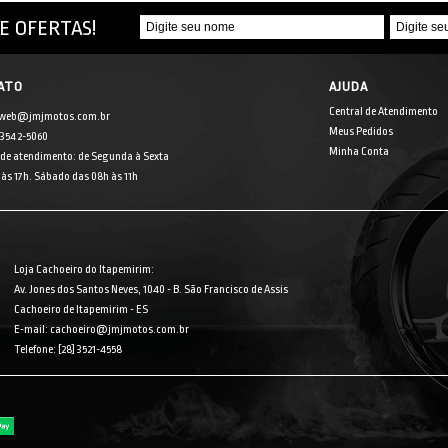
E OFERTAS!
ATO
AJUDA
Central de Atendimento
 web@jmjmotos.com.br
Meus Pedidos
] 3542-5060
Minha Conta
 de atendimento: de Segunda à Sexta
às 17h. Sábado das 08h às 11h
Loja Cachoeiro do Itapemirim:
Av. Jones dos Santos Neves, 1040 - B. São Francisco de Assis
Cachoeiro de Itapemirim - ES
E-mail: cachoeiro@jmjmotos.com.br
Telefone: [28] 3521-4558