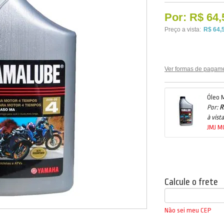
Por:
R$ 64,
Preço a vista:
R$ 64,
Ver formas de pagam
Óleo 
Por:
R
à vista
JMJ 
Calcule o frete
Não sei meu CEP