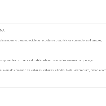
 MA.
o desempenho para motocicletas, scooters e quadriciclos com motores 4 tempos;
s componentes do motor e durabilidade em condições severas de operação.
ica, além do comando de válvulas, válvulas, cilindro, biela, virabrequim, pistão