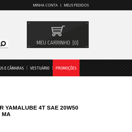
MINHA CONTA
MEUS PEDIDOS
MEU CARRINHO
0
US E CÂMARAS
VESTUÁRIO
PROMOÇÕES
R YAMALUBE 4T SAE 20W50
O MA