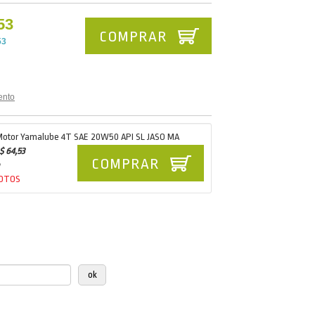
53
COMPRAR
53
ento
Motor Yamalube 4T SAE 20W50 API SL JASO MA
$ 64,53
COMPRAR
MOTOS