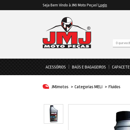
Seja Bem Vindo à JMJ Moto Peças!
Login
ACESSÓRIOS
BAÚS E BAGAGEIROS
CAPACETE
JMJmotos
>
Categorias MELI
>
Fluidos