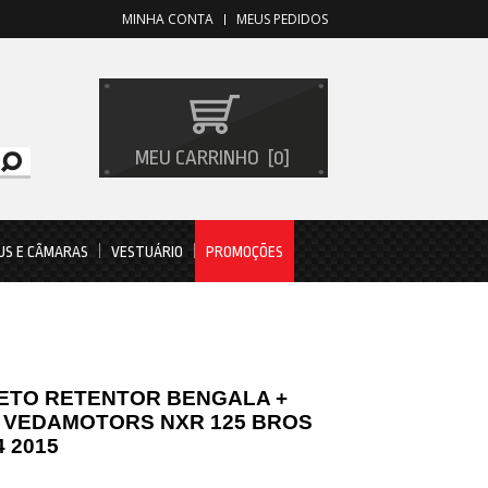
MINHA CONTA
MEUS PEDIDOS
MEU CARRINHO
0
US E CÂMARAS
VESTUÁRIO
PROMOÇÕES
ETO RETENTOR BENGALA +
 VEDAMOTORS NXR 125 BROS
4 2015