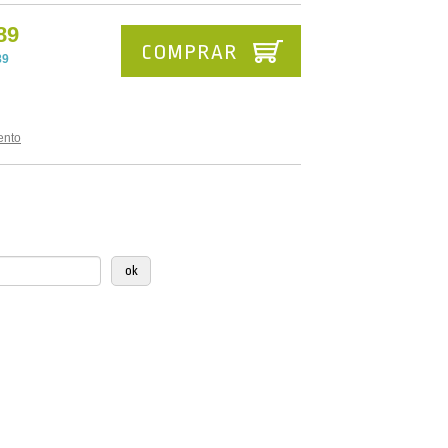
89
COMPRAR
89
ento