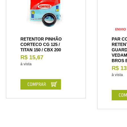
RETENTOR PINHÃO
PAR C
CORTECO CG 125 /
RETEN
TITAN 150 / CBX 200
GUARD
VEDAM
R$ 15,67
BROS E
à vista
R$ 13
à vista
COMPRAR
COM