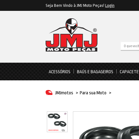
Seja Bem Vindo à JMJ Moto Peças!
Login
ACESSÓRIOS
BAÚS E BAGAGEIROS
CAPACETE
JMJmotos
>
Para sua Moto
>