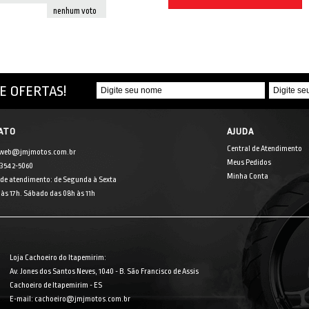
nenhum voto
E OFERTAS!
ATO
AJUDA
Central de Atendimento
 web@jmjmotos.com.br
Meus Pedidos
] 3542-5060
Minha Conta
 de atendimento: de Segunda à Sexta
às 17h. Sábado das 08h às 11h
Loja Cachoeiro do Itapemirim:
Av. Jones dos Santos Neves, 1040 - B. São Francisco de Assis
Cachoeiro de Itapemirim - ES
E-mail: cachoeiro@jmjmotos.com.br