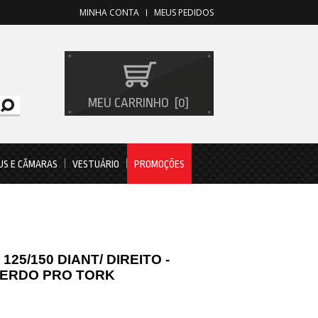
MINHA CONTA
MEUS PEDIDOS
MEU CARRINHO
0
US E CÂMARAS
VESTUÁRIO
PROMOÇÕES
 125/150 DIANT/ DIREITO -
UERDO PRO TORK