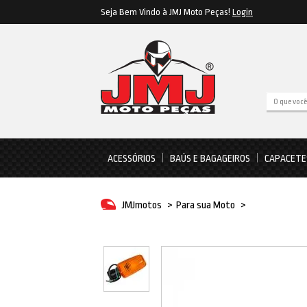
Seja Bem Vindo à JMJ Moto Peças!
Login
ACESSÓRIOS
BAÚS E BAGAGEIROS
CAPACETE
JMJmotos
>
Para sua Moto
>