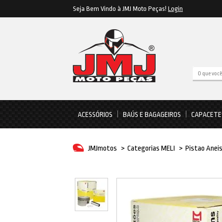
Seja Bem Vindo à JMJ Moto Peças!
Login
ACESSÓRIOS
BAÚS E BAGAGEIROS
CAPACETE
JMJmotos
>
Categorias MELI
>
Pistao Anei