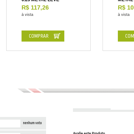
R$ 117,26
R$ 10
à vista
à vista
COMPRAR
COM
nenhum voto
Avalie este Produto