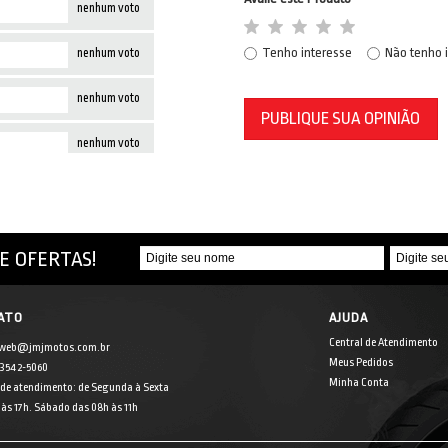
nenhum voto
Tenho interesse
Não tenho 
nenhum voto
nenhum voto
PUBLIQUE SUA OPINIÃO
nenhum voto
E OFERTAS!
ATO
AJUDA
Central de Atendimento
 web@jmjmotos.com.br
Meus Pedidos
] 3542-5060
Minha Conta
 de atendimento: de Segunda à Sexta
às 17h. Sábado das 08h às 11h