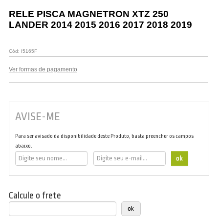
Vestuário
RELE PISCA MAGNETRON XTZ 250
LANDER 2014 2015 2016 2017 2018 2019
Promoções
Cód:
I5165F
Ver formas de pagamento
AVISE-ME
Para ser avisado da disponibilidade deste Produto, basta preencher os campos
abaixo.
Calcule o frete