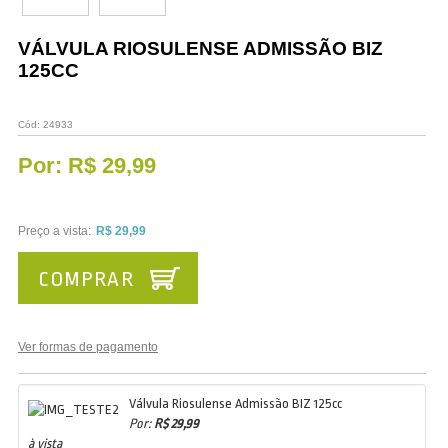
Vestuário
VÁLVULA RIOSULENSE ADMISSÃO BIZ
Promoções
125CC
Cód:
24933
Por:
R$ 29,99
Preço a vista:
R$ 29,99
COMPRAR
Ver formas de pagamento
Válvula Riosulense Admissão BIZ 125cc
Por:
R$ 29,99
à vista