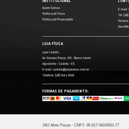
INSTITUCIONAL
CONT
Quem Somos
E-mail:
Política de Troca
Tel: [28
Política de Privacidade
Horário
das 08h 
LOJA FÍSICA
Loja Castelo:
Av. Giovani Piassi, 100 - Bairro Santo
Agostinho - Castelo - ES
E-mail: castelo@jmjmotos.com.br
Telefone: [28] 3542-5060
FORMAS DE PAGAMENTO:
JMJ Moto Peças - CNPJ: 05.617.092/0001-77