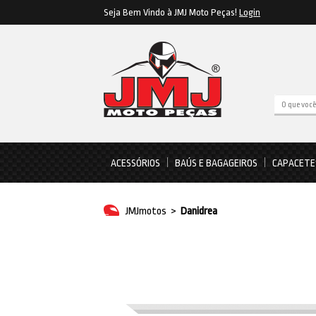
Seja Bem Vindo à JMJ Moto Peças!
Login
ACESSÓRIOS
BAÚS E BAGAGEIROS
CAPACETE
JMJmotos
>
Danidrea