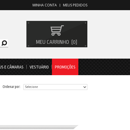
MINHA CONTA
MEUS PEDIDOS
MEU CARRINHO
0
US E CÂMARAS
VESTUÁRIO
PROMOÇÕES
Ordenar por: