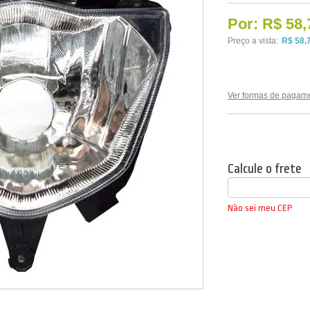
Por:
R$ 58,
Preço a vista:
R$ 58,
Ver formas de pagam
Calcule o frete
Não sei meu CEP