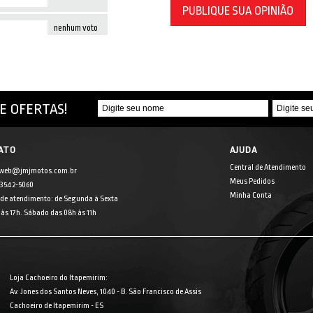
PUBLIQUE SUA OPINIÃO
nenhum voto
E OFERTAS!
ATO
AJUDA
Central de Atendimento
 web@jmjmotos.com.br
Meus Pedidos
] 3542-5060
Minha Conta
 de atendimento: de Segunda à Sexta
às 17h. Sábado das 08h às 11h
Loja Cachoeiro do Itapemirim:
Av. Jones dos Santos Neves, 1040 - B. São Francisco de Assis
Cachoeiro de Itapemirim - ES