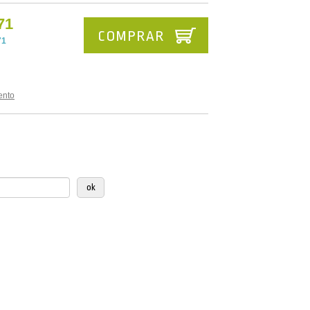
71
COMPRAR
71
ento