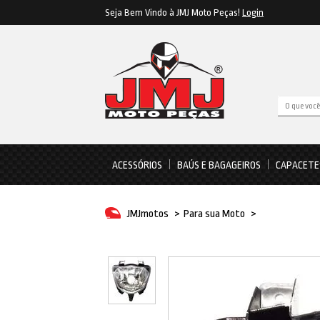
Seja Bem Vindo à JMJ Moto Peças!
Login
ACESSÓRIOS
BAÚS E BAGAGEIROS
CAPACETE
JMJmotos
>
Para sua Moto
>