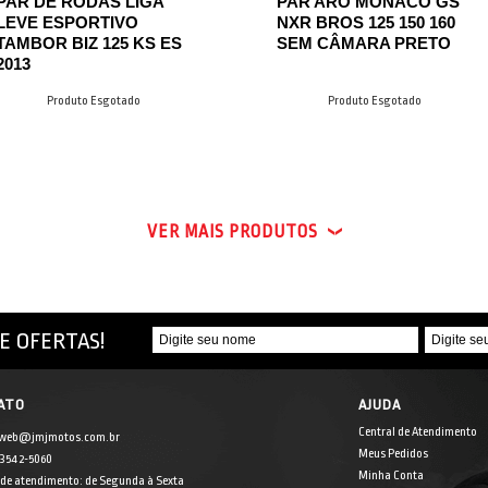
PAR DE RODAS LIGA
PAR ARO MONACO GS
LEVE ESPORTIVO
NXR BROS 125 150 160
TAMBOR BIZ 125 KS ES
SEM CÂMARA PRETO
2013
Produto Esgotado
Produto Esgotado
VER MAIS PRODUTOS
E OFERTAS!
ATO
AJUDA
Central de Atendimento
 web@jmjmotos.com.br
Meus Pedidos
] 3542-5060
Minha Conta
 de atendimento: de Segunda à Sexta