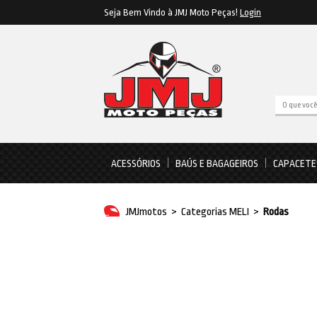
Seja Bem Vindo à JMJ Moto Peças!
Login
ACESSÓRIOS
BAÚS E BAGAGEIROS
CAPACETE
JMJmotos
>
Categorias MELI
>
Rodas