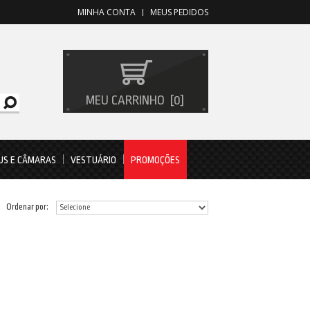
MINHA CONTA
MEUS PEDIDOS
MEU CARRINHO
0
US E CÂMARAS
VESTUÁRIO
PROMOÇÕES
Ordenar por: