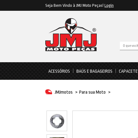
Seja Bem Vindo à JMJ Moto Peças!
Login
ACESSÓRIOS
BAÚS E BAGAGEIROS
CAPACETE
JMJmotos
>
Para sua Moto
>