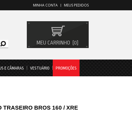
MINHA CONTA
MEUS PEDIDOS
MEU CARRINHO
0
US E CÂMARAS
VESTUÁRIO
PROMOÇÕES
O TRASEIRO BROS 160 / XRE