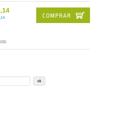
,14
COMPRAR
,14
ento