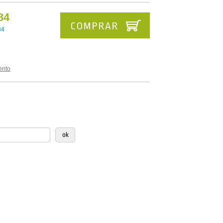
84
COMPRAR
84
ento