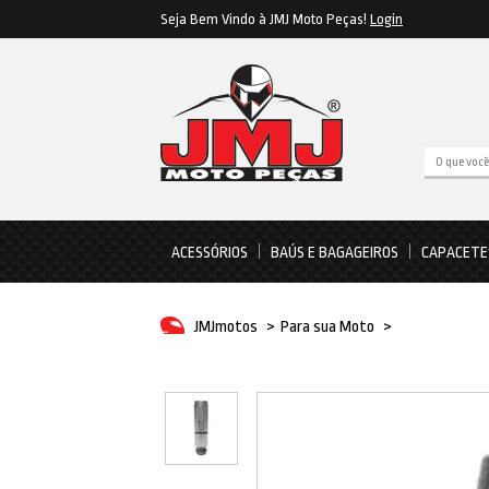
Seja Bem Vindo à JMJ Moto Peças!
Login
ACESSÓRIOS
BAÚS E BAGAGEIROS
CAPACETE
JMJmotos
>
Para sua Moto
>