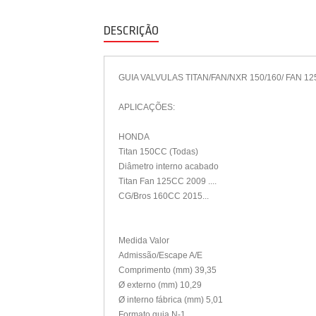
DESCRIÇÃO
GUIA VALVULAS TITAN/FAN/NXR 150/160/ FAN 12
APLICAÇÕES:
HONDA
Titan 150CC (Todas)
Diâmetro interno acabado
Titan Fan 125CC 2009 ....
CG/Bros 160CC 2015...
Medida Valor
Admissão/Escape A/E
Comprimento (mm) 39,35
Ø externo (mm) 10,29
Ø interno fábrica (mm) 5,01
Formato guia N-1