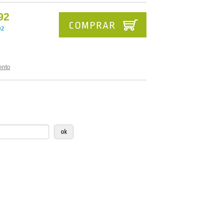
92
COMPRAR
92
ento