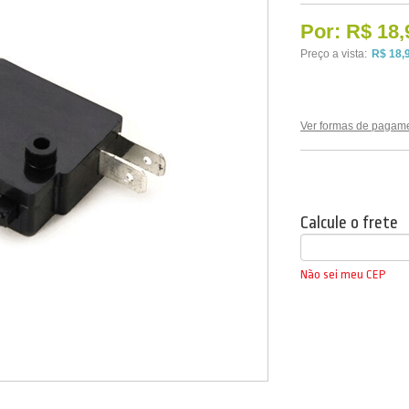
Por:
R$ 18,
Preço a vista:
R$ 18,
Ver formas de pagam
Calcule o frete
Não sei meu CEP