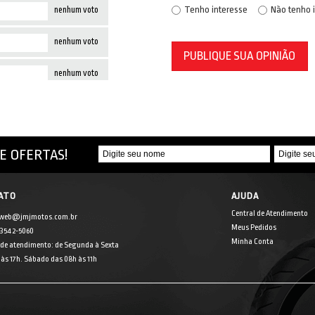
Tenho interesse
Não tenho 
nenhum voto
nenhum voto
PUBLIQUE SUA OPINIÃO
nenhum voto
E OFERTAS!
ATO
AJUDA
Central de Atendimento
 web@jmjmotos.com.br
Meus Pedidos
] 3542-5060
Minha Conta
 de atendimento: de Segunda à Sexta
às 17h. Sábado das 08h às 11h