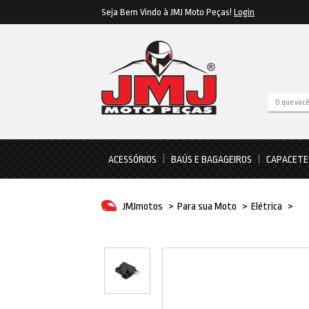
Seja Bem Vindo à JMJ Moto Peças!
Login
ACESSÓRIOS
BAÚS E BAGAGEIROS
CAPACETE
JMJmotos
>
Para sua Moto
>
Elétrica
>