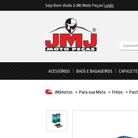
Seja Bem Vindo à JMJ Moto Peças!
Login
ACESSÓRIOS
BAÚS E BAGAGEIROS
CAPACETE
JMJmotos
>
Para sua Moto
>
Freios
>
Past