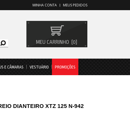
MINHA CONTA
MEUS PEDIDOS
MEU CARRINHO
0
US E CÂMARAS
VESTUÁRIO
PROMOÇÕES
EIO DIANTEIRO XTZ 125 N-942