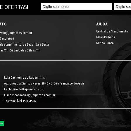
E OFERTAS!
ATO
AJUDA
Central de Atendimento
 web@jmjmotos.com.br
Meus Pedidos
] 3542-5060
Minha Conta
 de atendimento: de Segunda à Sexta
às 17h. Sábado das 08h às 11h
Loja Cachoeiro do Itapemirim:
Av. Jones dos Santos Neves, 1040 - B. São Francisco de Assis
Cachoeiro de Itapemirim - ES
E-mail: cachoeiro@jmjmotos.com.br
Telefone: [28] 3521-4558