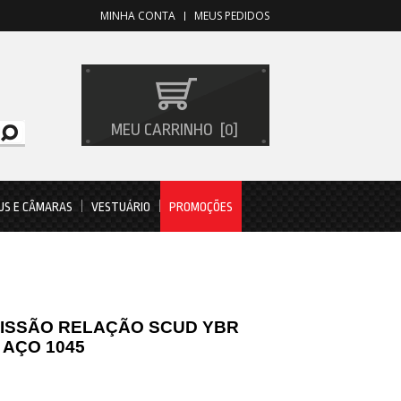
MINHA CONTA
MEUS PEDIDOS
MEU CARRINHO
0
US E CÂMARAS
VESTUÁRIO
PROMOÇÕES
MISSÃO RELAÇÃO SCUD YBR
 AÇO 1045