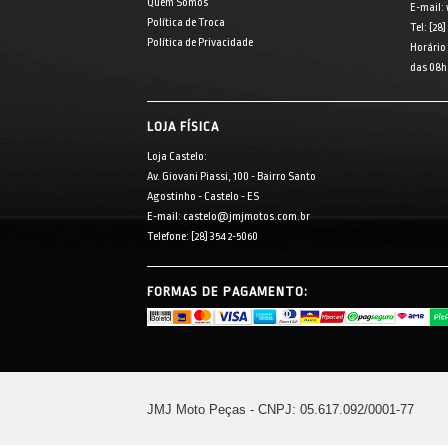
Quem Somos
E-mail:
Política de Troca
Tel: [28
Política de Privacidade
Horário
das 08h 
LOJA FÍSICA
Loja Castelo:
Av. Giovani Piassi, 100 - Bairro Santo
Agostinho - Castelo - ES
E-mail: castelo@jmjmotos.com.br
Telefone: [28] 3542-5060
FORMAS DE PAGAMENTO:
JMJ Moto Peças - CNPJ: 05.617.092/0001-77