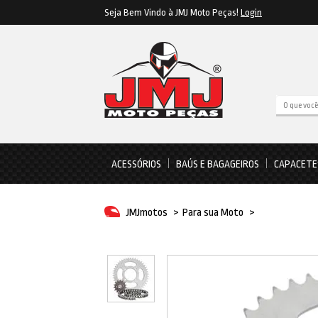
Seja Bem Vindo à JMJ Moto Peças!
Login
ACESSÓRIOS
BAÚS E BAGAGEIROS
CAPACETE
JMJmotos
>
Para sua Moto
>