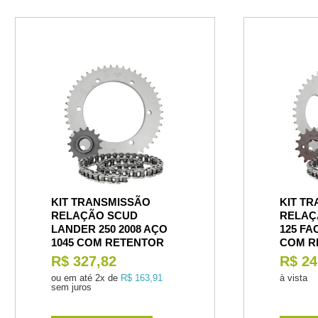
KIT TRANSMISSÃO
KIT T
RELAÇÃO SCUD
RELAÇ
LANDER 250 2008 AÇO
125 FA
1045 COM RETENTOR
COM R
R$ 327,82
R$ 24
ou em até
2x de
R$ 163,91
à vista
sem juros