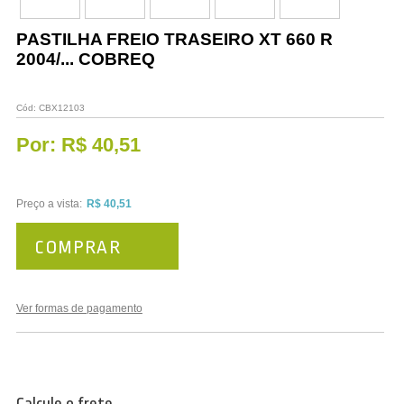
Vestuário
PASTILHA FREIO TRASEIRO XT 660 R
Promoções
2004/... COBREQ
Cód:
CBX12103
Por:
R$ 40,51
Preço a vista:
R$ 40,51
COMPRAR
Ver formas de pagamento