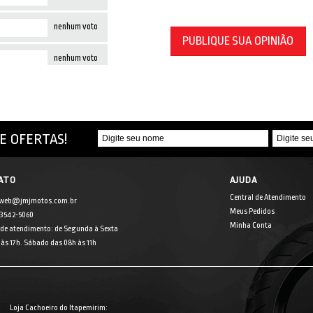
nenhum voto
PUBLIQUE SUA OPINIÃO
nenhum voto
E OFERTAS!
ATO
AJUDA
Central de Atendimento
 web@jmjmotos.com.br
Meus Pedidos
] 3542-5060
Minha Conta
 de atendimento: de Segunda à Sexta
às 17h. Sábado das 08h às 11h
Loja Cachoeiro do Itapemirim: