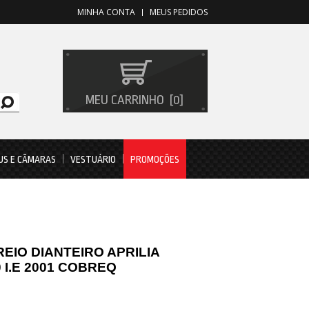
MINHA CONTA
MEUS PEDIDOS
MEU CARRINHO
0
US E CÂMARAS
VESTUÁRIO
PROMOÇÕES
REIO DIANTEIRO APRILIA
 I.E 2001 COBREQ