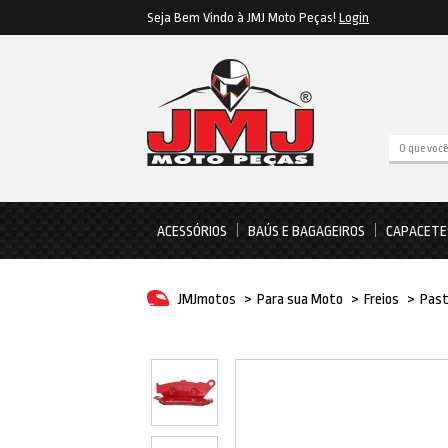
Seja Bem Vindo à JMJ Moto Peças!
Login
ACESSÓRIOS
BAÚS E BAGAGEIROS
CAPACETE
JMJmotos
>
Para sua Moto
>
Freios
>
Past