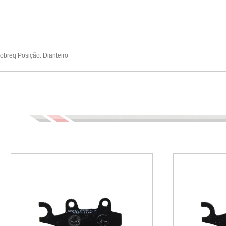
obreq Posição: Dianteiro