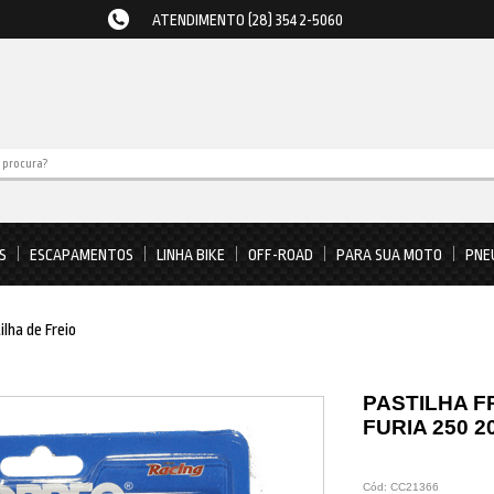
ATENDIMENTO (28) 3542-5060
S
ESCAPAMENTOS
LINHA BIKE
OFF-ROAD
PARA SUA MOTO
PNE
ilha de Freio
PASTILHA F
FURIA 250 2
Cód:
CC21366