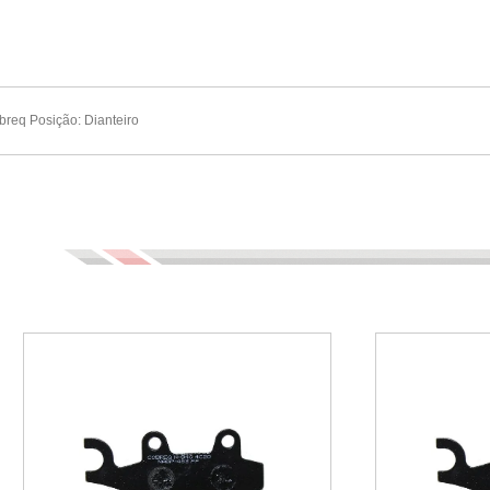
breq Posição: Dianteiro