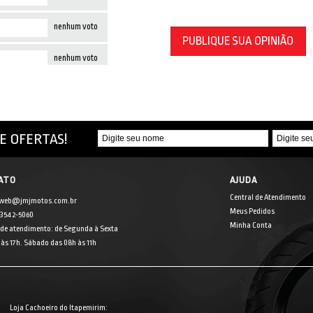
nenhum voto
PUBLIQUE SUA OPINIÃO
nenhum voto
E OFERTAS!
ATO
AJUDA
Central de Atendimento
 web@jmjmotos.com.br
Meus Pedidos
] 3542-5060
Minha Conta
 de atendimento: de Segunda à Sexta
às 17h. Sábado das 08h às 11h
Loja Cachoeiro do Itapemirim: