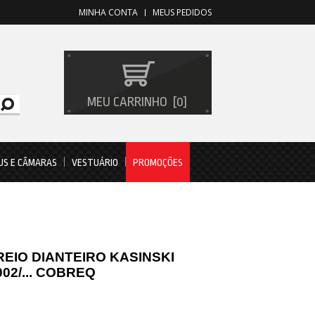
MINHA CONTA
MEUS PEDIDOS
MEU CARRINHO
0
US E CÂMARAS
VESTUÁRIO
PROMOÇÕES
REIO DIANTEIRO KASINSKI
002/... COBREQ