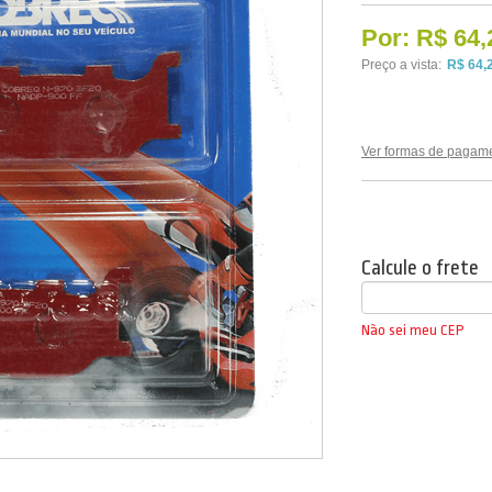
Por:
R$ 64,
Preço a vista:
R$ 64,
Ver formas de pagam
Calcule o frete
Não sei meu CEP