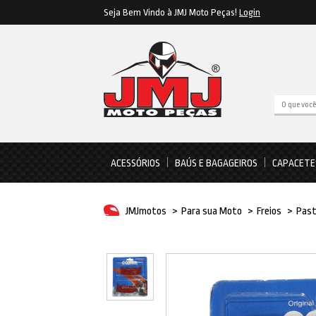
Seja Bem Vindo à JMJ Moto Peças!
Login
ACESSÓRIOS
BAÚS E BAGAGEIROS
CAPACETE
JMJmotos
>
Para sua Moto
>
Freios
>
Past