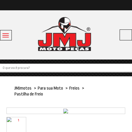
Toggle
navigation
Acessórios
Baús e Bagageiros
Capacetes
Escapamentos
JMJmotos
>
Para sua Moto
>
Freios
>
Linha Bike
Pastilha de Freio
Off Road
Para sua moto
Pneus e Câmaras