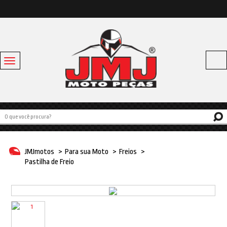
Toggle
navigation
Acessórios
Baús e Bagageiros
Capacetes
Escapamentos
JMJmotos
>
Para sua Moto
>
Freios
>
Linha Bike
Pastilha de Freio
Off Road
Para sua moto
Pneus e Câmaras