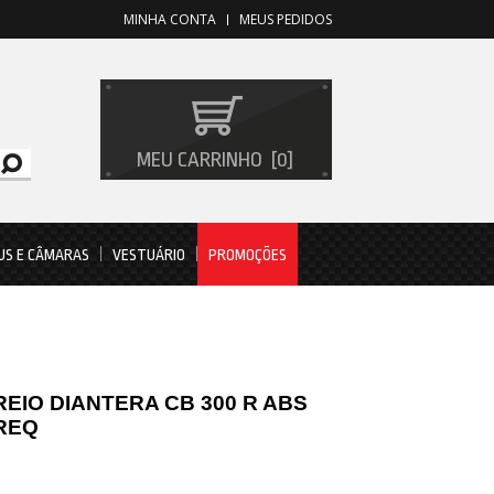
MINHA CONTA
MEUS PEDIDOS
MEU CARRINHO
0
US E CÂMARAS
VESTUÁRIO
PROMOÇÕES
REIO DIANTERA CB 300 R ABS
BREQ