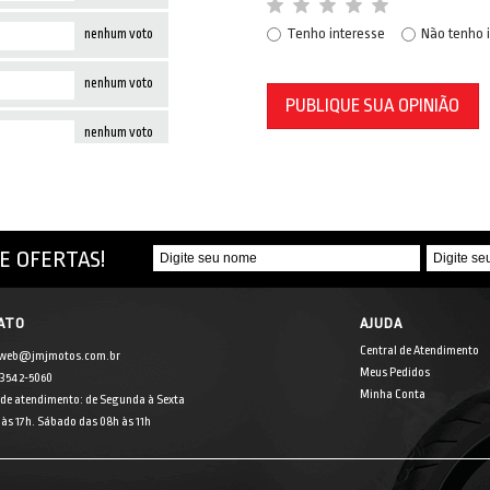
Tenho interesse
Não tenho 
nenhum voto
nenhum voto
PUBLIQUE SUA OPINIÃO
nenhum voto
E OFERTAS!
ATO
AJUDA
Central de Atendimento
 web@jmjmotos.com.br
Meus Pedidos
] 3542-5060
Minha Conta
 de atendimento: de Segunda à Sexta
às 17h. Sábado das 08h às 11h