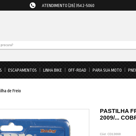
ATENDIMENTO (28) 3542-5060
S
ESCAPAMENTOS
LINHA BIKE
OFF-ROAD
PARA SUA MOTO
PNE
ilha de Freio
PASTILHA F
2009/... CO
Cód:
CD13668