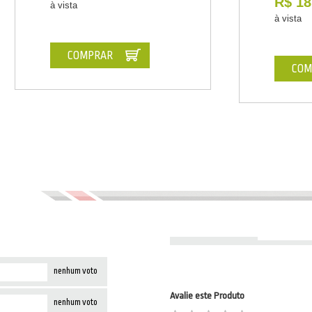
R$ 18
à vista
à vista
COMPRAR
COM
nenhum voto
Avalie este Produto
nenhum voto