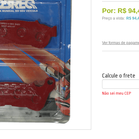
Por:
R$ 94,
Preço a vista:
R$ 94,
Ver formas de pagam
Calcule o frete
Não sei meu CEP