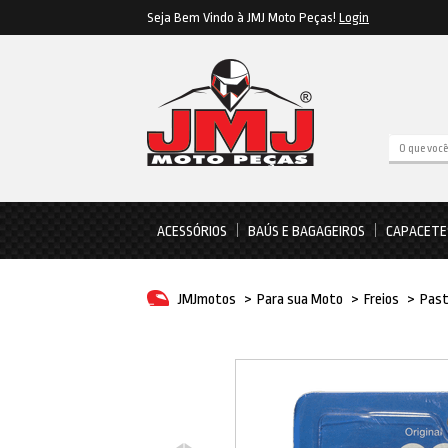
Seja Bem Vindo à JMJ Moto Peças!
Login
ACESSÓRIOS
BAÚS E BAGAGEIROS
CAPACETE
JMJmotos
>
Para sua Moto
>
Freios
>
Past