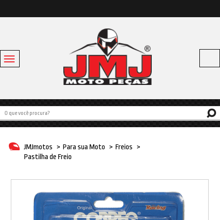
Toggle
navigation
Acessórios
Baús e Bagageiros
Capacetes
Escapamentos
JMJmotos
>
Para sua Moto
>
Freios
>
Linha Bike
Pastilha de Freio
Off Road
Para sua moto
Pneus e Câmaras