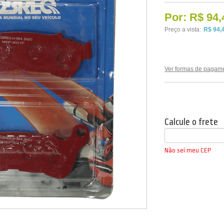
Por:
R$ 94,
Preço a vista:
R$ 94,
Ver formas de pagam
Calcule o frete
Não sei meu CEP