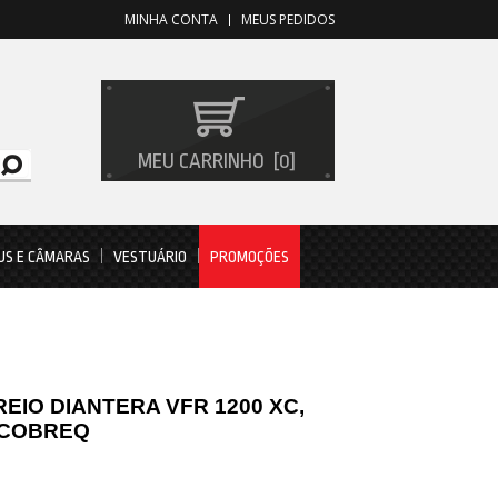
MINHA CONTA
MEUS PEDIDOS
MEU CARRINHO
0
US E CÂMARAS
VESTUÁRIO
PROMOÇÕES
REIO DIANTERA VFR 1200 XC,
. COBREQ