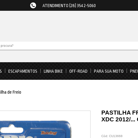
ATENDIMENTO (28) 3542-5060
S
ESCAPAMENTOS
LINHA BIKE
OFF-ROAD
PARA SUA MOTO
PNE
ilha de Freio
PASTILHA F
XDC 2012/..
Cód:
CU13668