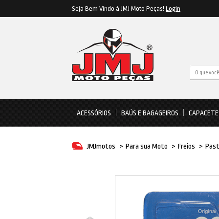
Seja Bem Vindo à JMJ Moto Peças!
Login
ACESSÓRIOS
BAÚS E BAGAGEIROS
CAPACETE
JMJmotos
>
Para sua Moto
>
Freios
>
Past