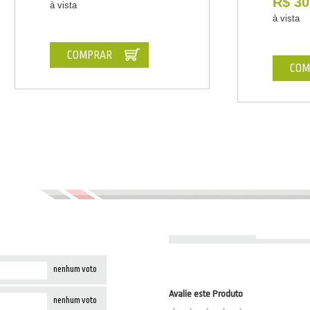
R$ 30
à vista
à vista
COMPRAR
COM
nenhum voto
Avalie este Produto
nenhum voto