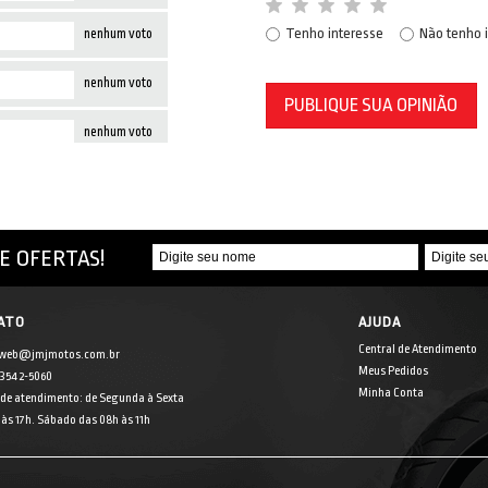
Tenho interesse
Não tenho 
nenhum voto
nenhum voto
PUBLIQUE SUA OPINIÃO
nenhum voto
E OFERTAS!
ATO
AJUDA
Central de Atendimento
 web@jmjmotos.com.br
Meus Pedidos
] 3542-5060
Minha Conta
 de atendimento: de Segunda à Sexta
às 17h. Sábado das 08h às 11h