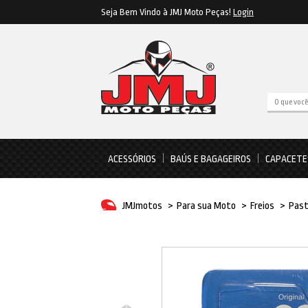
Seja Bem Vindo à JMJ Moto Peças!
Login
ACESSÓRIOS
BAÚS E BAGAGEIROS
CAPACETE
JMJmotos
>
Para sua Moto
>
Freios
>
Past