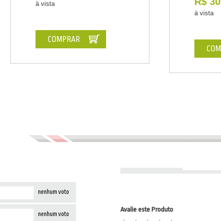
R$ 30
à vista
à vista
COMPRAR
COM
nenhum voto
Avalie este Produto
nenhum voto