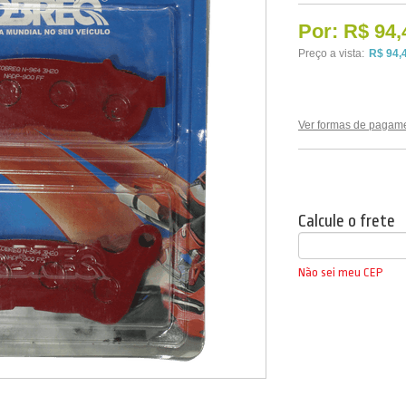
Por:
R$ 94,
Preço a vista:
R$ 94,
Ver formas de pagam
Calcule o frete
Não sei meu CEP