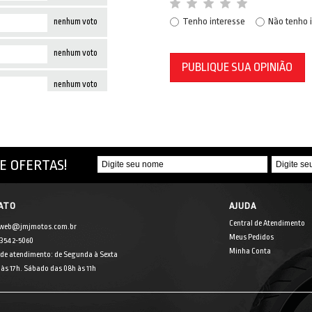
Tenho interesse
Não tenho 
nenhum voto
nenhum voto
PUBLIQUE SUA OPINIÃO
nenhum voto
E OFERTAS!
ATO
AJUDA
Central de Atendimento
 web@jmjmotos.com.br
Meus Pedidos
] 3542-5060
Minha Conta
 de atendimento: de Segunda à Sexta
às 17h. Sábado das 08h às 11h