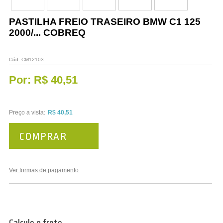
Vestuário
PASTILHA FREIO TRASEIRO BMW C1 125
Promoções
2000/... COBREQ
Cód:
CM12103
Por:
R$ 40,51
Preço a vista:
R$ 40,51
COMPRAR
Ver formas de pagamento