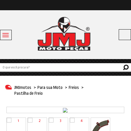
Toggle
navigation
Acessórios
Baús e Bagageiros
Capacetes
Escapamentos
JMJmotos
>
Para sua Moto
>
Freios
>
Linha Bike
Pastilha de Freio
Off Road
Para sua moto
Pneus e Câmaras