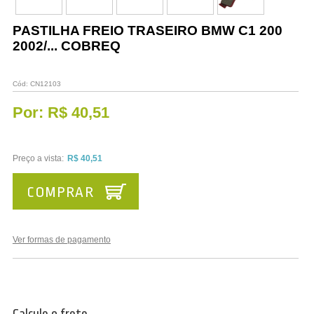
Vestuário
PASTILHA FREIO TRASEIRO BMW C1 200
Promoções
2002/... COBREQ
Cód:
CN12103
Por:
R$ 40,51
Preço a vista:
R$ 40,51
COMPRAR
Ver formas de pagamento