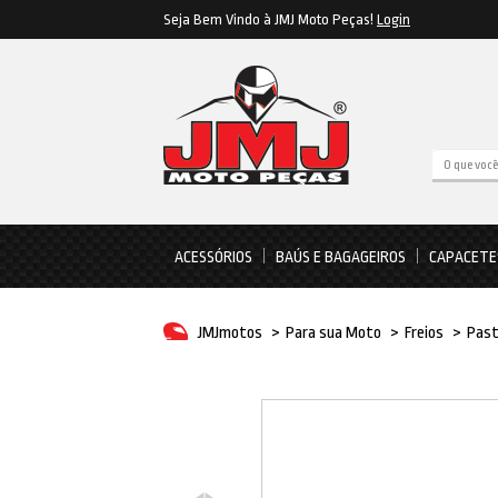
Seja Bem Vindo à JMJ Moto Peças!
Login
ACESSÓRIOS
BAÚS E BAGAGEIROS
CAPACETE
JMJmotos
>
Para sua Moto
>
Freios
>
Past