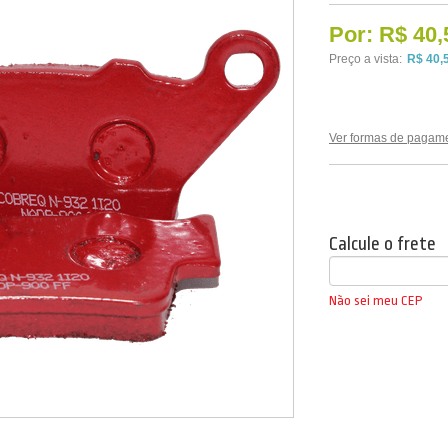
Por:
R$ 40,
Preço a vista:
R$ 40,
Ver formas de pagam
Calcule o frete
Não sei meu CEP