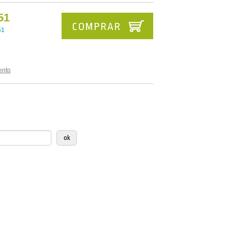
51
COMPRAR
51
ento