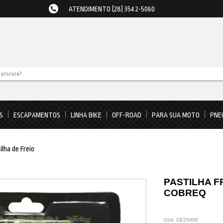
ATENDIMENTO (28) 3542-5060
S
ESCAPAMENTOS
LINHA BIKE
OFF-ROAD
PARA SUA MOTO
PNE
ilha de Freio
PASTILHA F
COBREQ
Cód:
CE25400