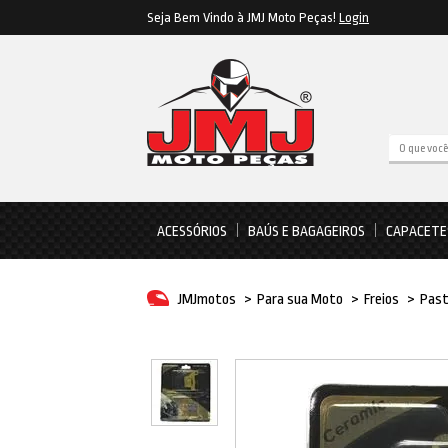
Seja Bem Vindo à JMJ Moto Peças!
Login
ACESSÓRIOS
BAÚS E BAGAGEIROS
CAPACETE
JMJmotos
>
Para sua Moto
>
Freios
>
Past