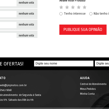
Avalie este Produto
nenhum voto
Tenho interesse
Não tenho 
nenhum voto
nenhum voto
PUBLIQUE SUA OPINIÃO
nenhum voto
E OFERTAS!
ATO
AJUDA
Central de Atendimento
 web@jmjmotos.com.br
Meus Pedidos
] 3542-5060
Minha Conta
 de atendimento: de Segunda à Sexta
às 17h. Sábado das 08h às 11h