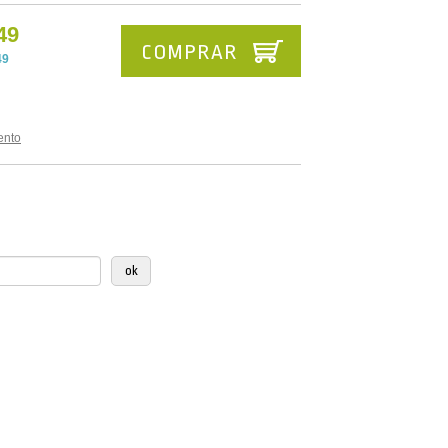
49
COMPRAR
49
ento