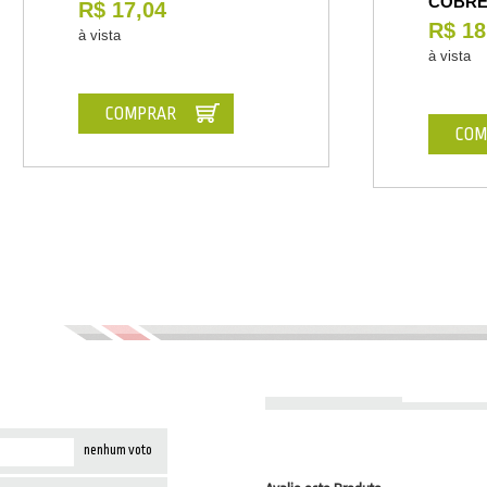
COBR
R$ 17,04
R$ 18
à vista
à vista
COMPRAR
COM
nenhum voto