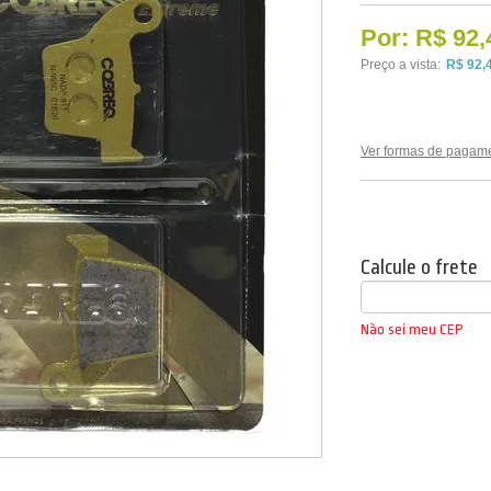
Por:
R$ 92,
Preço a vista:
R$ 92,
Ver formas de pagam
Calcule o frete
Não sei meu CEP