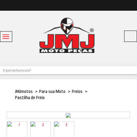
Toggle
navigation
Acessórios
Baús e Bagageiros
Capacetes
Escapamentos
JMJmotos
>
Para sua Moto
>
Freios
>
Linha Bike
Pastilha de Freio
Off Road
Para sua moto
Pneus e Câmaras