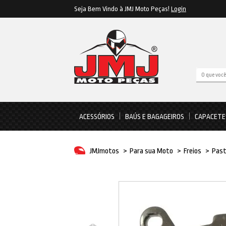
Seja Bem Vindo à JMJ Moto Peças!
Login
ACESSÓRIOS
BAÚS E BAGAGEIROS
CAPACETE
JMJmotos
>
Para sua Moto
>
Freios
>
Past