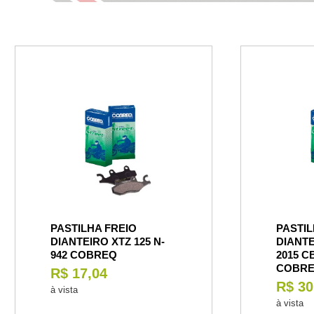
PASTILHA FREIO
PASTIL
DIANTEIRO XTZ 125 N-
DIANTE
942 COBREQ
2015 C
COBR
R$ 17,04
R$ 30
à vista
à vista