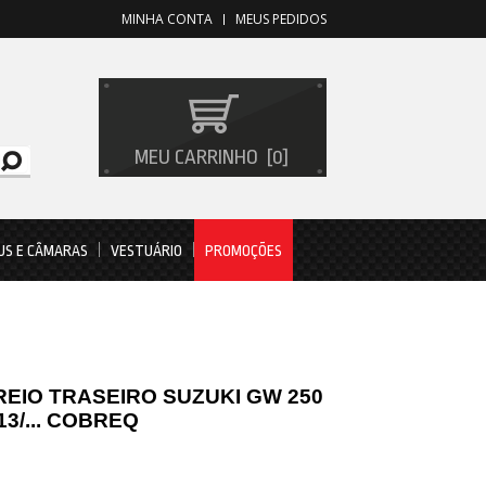
MINHA CONTA
MEUS PEDIDOS
MEU CARRINHO
0
US E CÂMARAS
VESTUÁRIO
PROMOÇÕES
REIO TRASEIRO SUZUKI GW 250
3/... COBREQ