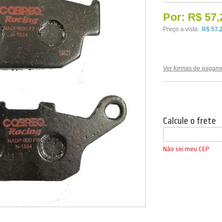
Por:
R$ 57,
Preço a vista:
R$ 57,
Ver formas de pagam
Calcule o frete
Não sei meu CEP