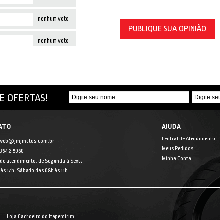
nenhum voto
PUBLIQUE SUA OPINIÃO
nenhum voto
E OFERTAS!
ATO
AJUDA
Central de Atendimento
 web@jmjmotos.com.br
Meus Pedidos
] 3542-5060
Minha Conta
 de atendimento: de Segunda à Sexta
às 17h. Sábado das 08h às 11h
Loja Cachoeiro do Itapemirim: