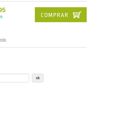
95
COMPRAR
95
ento