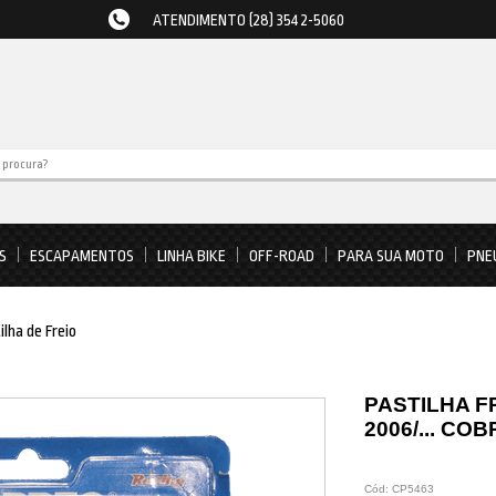
ATENDIMENTO (28) 3542-5060
S
ESCAPAMENTOS
LINHA BIKE
OFF-ROAD
PARA SUA MOTO
PNE
ilha de Freio
PASTILHA F
2006/... CO
Cód:
CP5463