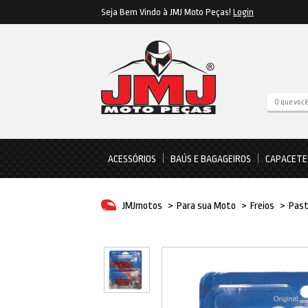
Seja Bem Vindo à JMJ Moto Peças!
Login
ACESSÓRIOS
BAÚS E BAGAGEIROS
CAPACETE
JMJmotos
>
Para sua Moto
>
Freios
>
Past