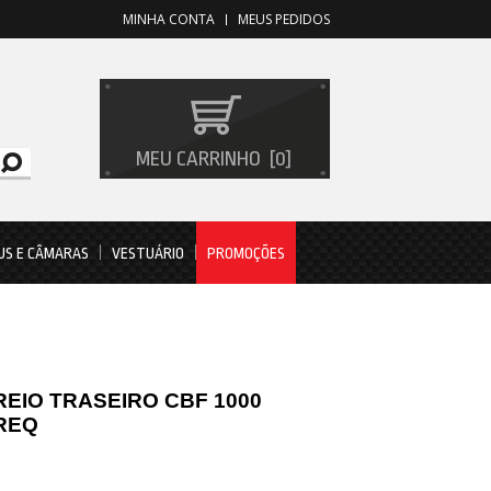
MINHA CONTA
MEUS PEDIDOS
MEU CARRINHO
0
US E CÂMARAS
VESTUÁRIO
PROMOÇÕES
REIO TRASEIRO CBF 1000
BREQ