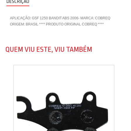
DESCRIÇÃO
APLICAÇÃO: GSF 1250 BANDIT ABS 2006- MARCA: COBREQ
ORIGEM: BRASIL **** PRODUTO ORIGINAL COBREQ ****
QUEM VIU ESTE, VIU TAMBÉM