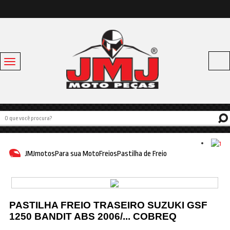
Toggle
navigation
Acessórios
Baús e Bagageiros
Capacetes
Escapamentos
JMJmotos
Para sua Moto
Freios
Pastilha de Freio
Linha Bike
Off Road
Para sua moto
PASTILHA FREIO TRASEIRO SUZUKI GSF
1250 BANDIT ABS 2006/... COBREQ
Pneus e Câmaras