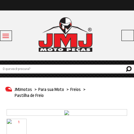
Toggle
navigation
Acessórios
Baús e Bagageiros
Capacetes
Escapamentos
JMJmotos
>
Para sua Moto
>
Freios
>
Linha Bike
Pastilha de Freio
Off Road
Para sua moto
Pneus e Câmaras