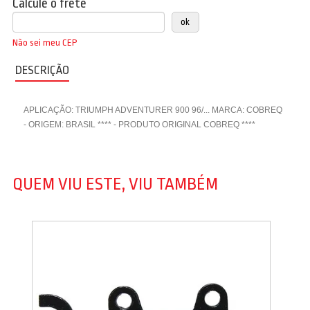
Calcule o frete
Não sei meu CEP
DESCRIÇÃO
APLICAÇÃO: TRIUMPH ADVENTURER 900 96/... MARCA: COBREQ
- ORIGEM: BRASIL **** - PRODUTO ORIGINAL COBREQ ****
QUEM VIU ESTE, VIU TAMBÉM