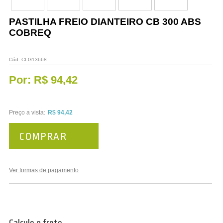
Vestuário
PASTILHA FREIO DIANTEIRO CB 300 ABS
Promoções
COBREQ
Cód:
CLG13668
Por:
R$ 94,42
Preço a vista:
R$ 94,42
COMPRAR
Ver formas de pagamento