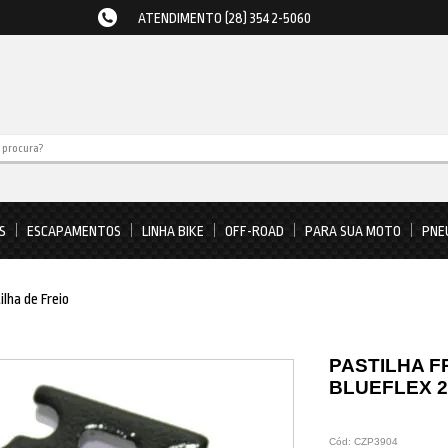
ATENDIMENTO (28) 3542-5060
S
ESCAPAMENTOS
LINHA BIKE
OFF-ROAD
PARA SUA MOTO
PNE
ilha de Freio
PASTILHA F
BLUEFLEX 20
Cód:
CZP3904