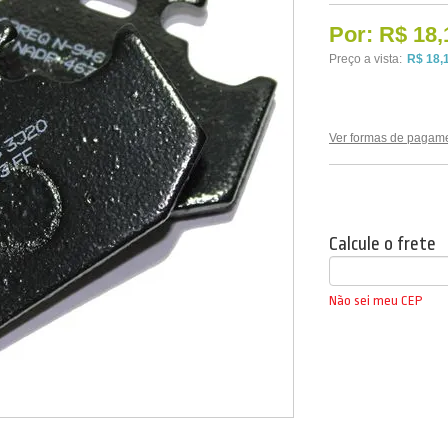
Por:
R$ 18,
Preço a vista:
R$ 18,
Ver formas de pagam
Calcule o frete
Não sei meu CEP