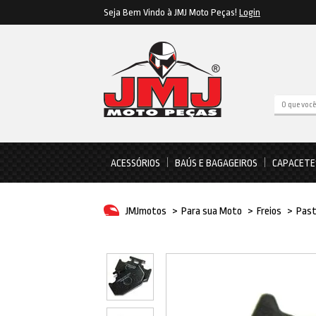
Seja Bem Vindo à JMJ Moto Peças!
Login
ACESSÓRIOS
BAÚS E BAGAGEIROS
CAPACETE
JMJmotos
>
Para sua Moto
>
Freios
>
Past