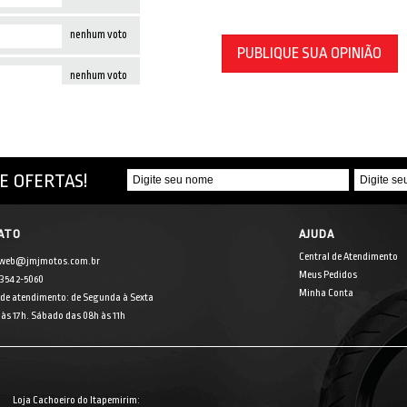
nenhum voto
PUBLIQUE SUA OPINIÃO
nenhum voto
E OFERTAS!
ATO
AJUDA
Central de Atendimento
 web@jmjmotos.com.br
Meus Pedidos
] 3542-5060
Minha Conta
 de atendimento: de Segunda à Sexta
às 17h. Sábado das 08h às 11h
Loja Cachoeiro do Itapemirim: