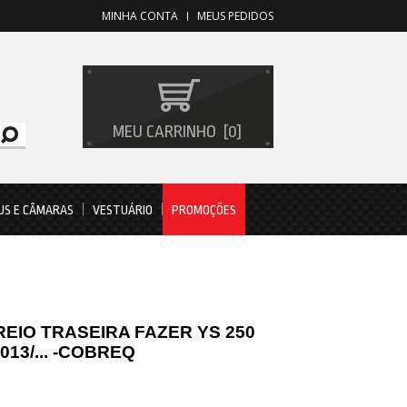
MINHA CONTA
MEUS PEDIDOS
MEU CARRINHO
0
US E CÂMARAS
VESTUÁRIO
PROMOÇÕES
REIO TRASEIRA FAZER YS 250
13/... -COBREQ