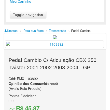
Meu Carrinho
Toggle navigation
Acessórios
Acessórios
Acessórios
Alarmes
JMJmotos
>
Para sua Moto
>
Transmissão
>
Pedal Cambio
Alforges
Antena Corta Pipa
Bolsa de Hidratação
Capa de Banco Térmica
Farol com carenagem de Cross
Pedal Cambio C/ Aticulação CBX 250
Guidom
Intercomunicador
Twister 2001 2002 2003 2004 - GP
Mochilas
Protetor de escapamento
Cód:
EIJX1103892
Outros
Opinião dos Consumidores:
0
Baús e Bagageiros
Baús e Bagageiros
(Avalie Este Produto)
Baús e Bagageiros
Alças e Bagageiros
Pontos Fidelidade:
Alforges
0,00
Baú
R$ 45,87
Por:
Mochilas Térmicas