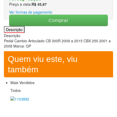
Preço a vista:
R$ 45,87
Suportes
Capacetes
Capacetes
Ver formas de pagamento
Capacetes
Capacetes Bike
Comprar
Capacetes Cross
Descrição
Capacetes Street
Descrição
Intercomunicador
Pedal Cambio Articulado CB 300R 2009 a 2015 CBX 250 2001 a
Reparos
2008 Marca: GP
Viseiras
Escapamentos
Escapamentos
Escapamentos
Quem viu este, viu
Off Road
On Road
também
Protetor de escapamento
Linha Bike
Linha Bike
Mais Vendidos
Linha Bike
Acessórios
Todos
Bermudas e Calças
Bike
Bolsa de Hidratação
Camisas
Capacetes