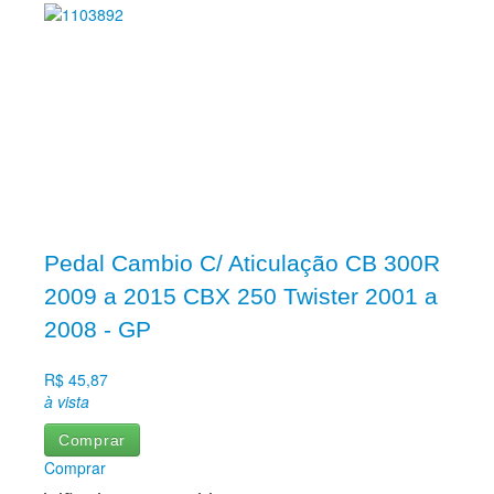
Aro 10
Aro 12
Aro 13
Aro 14
Aro 16
Aro 17
Aro 18
Aro 19
Aro 21
Vestuário
Vestuário
Vestuário
Bonés e Toucas
Pedal Cambio C/ Aticulação CB 300R
Botas
2009 a 2015 CBX 250 Twister 2001 a
Calças Street
Camisas
2008 - GP
Capas de chuva
Colete Motoboy Refletivo
R$ 45,87
Jaquetas
à vista
Luvas
Meias
Comprar
Polaina
Comprar
Pernitos