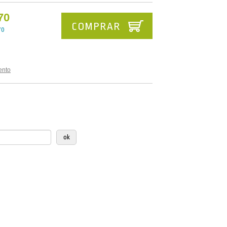
70
COMPRAR
70
ento