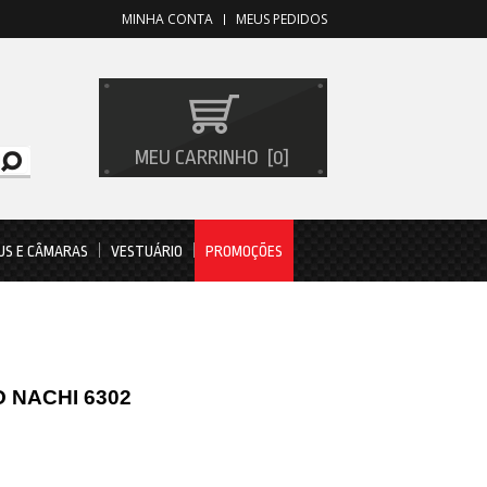
MINHA CONTA
MEUS PEDIDOS
MEU CARRINHO
0
US E CÂMARAS
VESTUÁRIO
PROMOÇÕES
 NACHI 6302