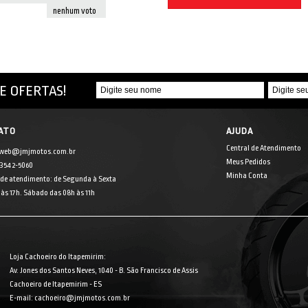
nenhum voto
E OFERTAS!
ATO
AJUDA
Central de Atendimento
 web@jmjmotos.com.br
Meus Pedidos
] 3542-5060
Minha Conta
 de atendimento: de Segunda à Sexta
às 17h. Sábado das 08h às 11h
Loja Cachoeiro do Itapemirim:
Av. Jones dos Santos Neves, 1040 - B. São Francisco de Assis
Cachoeiro de Itapemirim - ES
E-mail: cachoeiro@jmjmotos.com.br