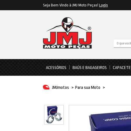
Seja Bem Vindo à JMJ Moto Peças!
Login
ACESSÓRIOS
BAÚS E BAGAGEIROS
CAPACETE
JMJmotos
>
Para sua Moto
>