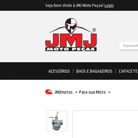
Seja Bem Vindo à JMJ Moto Peças!
Login
ACESSÓRIOS
BAÚS E BAGAGEIROS
CAPACETE
JMJmotos
>
Para sua Moto
>