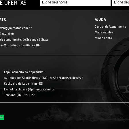
E OFERTAS!
ATO
AJUDA
Central de Atendimento
 web@jmjmotos.com.br
Meus Pedidos
] 3542-5060
Minha Conta
 de atendimento: de Segunda à Sexta
às 17h. Sábado das 08h às 11h
Loja Cachoeiro do Itapemirim:
Av. Jones dos Santos Neves, 1040 - B. São Francisco de Assis
Cachoeiro de Itapemirim - ES
E-mail: cachoeiro@jmjmotos.com.br
Telefone: [28] 3521-4558