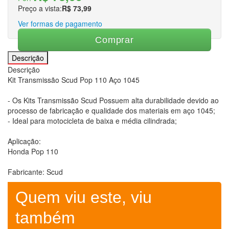
Preço a vista:
R$ 73,99
Suportes
Capacetes
Capacetes
Ver formas de pagamento
Capacetes
Capacetes Bike
Comprar
Capacetes Cross
Descrição
Capacetes Street
Descrição
Intercomunicador
Kit Transmissão Scud Pop 110 Aço 1045
Reparos
Viseiras
- Os Kits Transmissão Scud Possuem alta durabilidade devido ao
Escapamentos
Escapamentos
processo de fabricação e qualidade dos materiais em aço 1045;
Escapamentos
- Ideal para motocicleta de baixa e média cilindrada;
Off Road
On Road
Aplicação:
Protetor de escapamento
Honda Pop 110
Linha Bike
Linha Bike
Linha Bike
Fabricante: Scud
Acessórios
Bermudas e Calças
Bike
Quem viu este, viu
Bolsa de Hidratação
Camisas
também
Capacetes