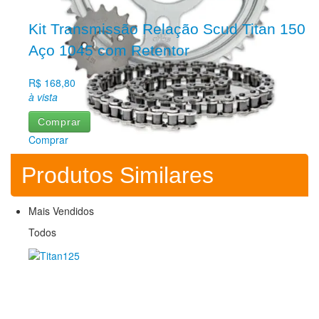
Promoções
Promoções
Kit Transmissão Relação Scud Titan 150
Aço 1045 com Retentor
R$ 168,80
à vista
Comprar
Comprar
Produtos Similares
Mais Vendidos
Todos