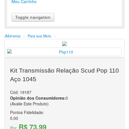
Meu Carrinho
Toggle navigation
Acessórios
Acessórios
Acessórios
Alarmes
JMJmotos
>
Para sua Moto
>
Alforges
Antena Corta Pipa
Bolsa de Hidratação
Capa de Banco Térmica
Farol com carenagem de Cross
Kit Transmissão Relação Scud Pop 110
Guidom
Intercomunicador
Aço 1045
Mochilas
Protetor de escapamento
Cód:
19187
Outros
Opinião dos Consumidores:
0
Baús e Bagageiros
Baús e Bagageiros
(Avalie Este Produto)
Baús e Bagageiros
Alças e Bagageiros
Pontos Fidelidade:
Alforges
0,00
Baú
R$ 73,99
Por:
Mochilas Térmicas