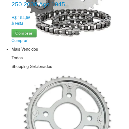
Aro 10
250 2008 Aço 1045
Aro 12
Aro 13
R$ 154,56
Aro 14
à vista
Aro 16
Aro 17
Comprar
Aro 18
Comprar
Aro 19
Mais Vendidos
Aro 21
Vestuário
Vestuário
Todos
Vestuário
Shopping Selcionados
Bonés e Toucas
Botas
Calças Street
Camisas
Capas de chuva
Colete Motoboy Refletivo
Jaquetas
Luvas
Meias
Polaina
Pernitos